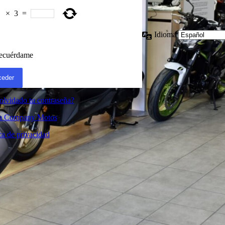
×
3
=
Idioma
ecuérdame
olvidado tu contraseña?
 a Company Motos
ca de privacidad