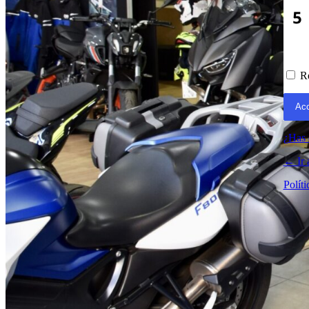
Acceder
R
¿Has 
← Ir
Políti