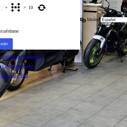
+
=
10
Idioma
ecuérdame
olvidado tu contraseña?
 a Company Motos
ca de privacidad