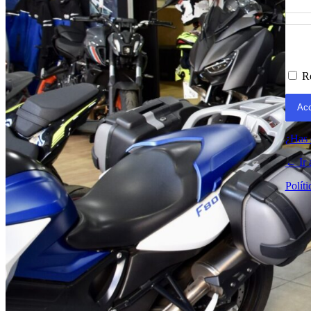
Acceder
R
¿Has 
← Ir
Políti