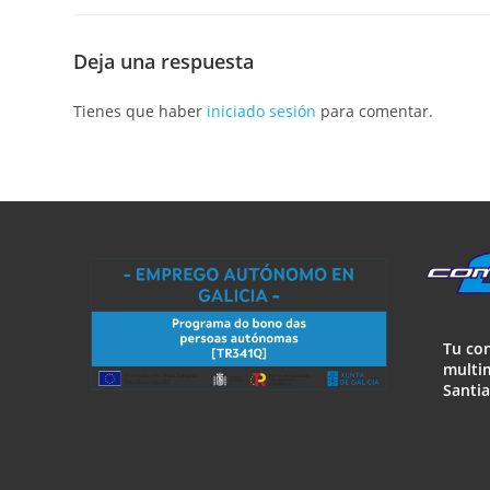
Deja una respuesta
Tienes que haber
iniciado sesión
para comentar.
Tu co
multim
Santi