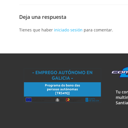
Deja una respuesta
Tienes que haber
iniciado sesión
para comentar.
Tu co
multim
Santi