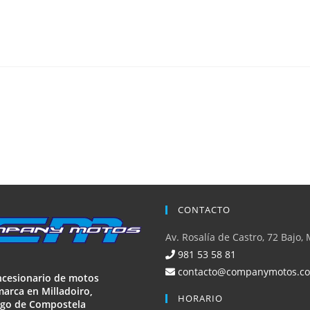
CONTACTO
Av. Rosalía de Castro, 72 Bajo, 
981 53 58 81
contacto@companymotos.c
ncesionario de motos
arca en Milladoiro,
HORARIO
ago de Compostela