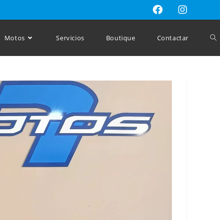
Alt
Motos
Servicios
Boutique
Contactar
bú
de
la
we